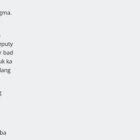
ngma.
a
eputy
r bad
uk ka
 dang
g
tba