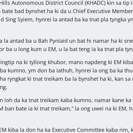
ills Autonomous District Council (KHADC) kin sa tip ï
la bate bad bynshet ha ki da u Chief Executive Member
d Sing Syiem, hynrei la antad ba ka tnat pla tyngka y
gka la antad ba u Bah Pynïaid un bat hi namar ha ki s
 por ba u long kum u EM, u la bat teng ïa ka tnat pla ty
 jingtip na ki tyllong khubor, mano napdeng ki EM kiba
 kiba kumno, ym don ba ïathuh, hynrei la ong ba ka th
ha ryngkat ki tnat treikam ba la bynshet ha ki, kan sa
ng.
in ïoh da ka tnat treikam kaba kumno, namar kane ka 
 ban bate ïa ki tnat treikam,” la ong uwei na ki EM, 
 EM kiba la don ha ka Executive Committee kaba rim, k