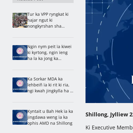
Tur ka VPP ryngkat ki
hajar ngut ki
nongkyrshan sha
Secretariat
Ngin nym peit ïa kiwei
ki kyrtong, ngin ïeng
ha la ka jong ka
nongrim: Dr. Batskhem
Ka Sorkar MDA ka
lehbeiñ ïa ki rit ki ria,
ngi kwah jingkylla ha u
2028, ong ki paidbah
Kyntait u Bah Hek ïa ka
Shillong, Jylliew 
jingdawa weng ïa ka
ophis AMD na Shillong
Ki Executive Membe