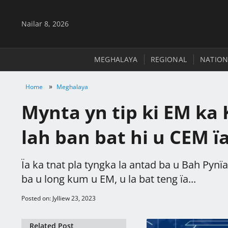
Nailar 8, 2026
MEGHALAYA
REGIONAL
NATION
»
Home
Meghalaya
Mynta yn tip ki EM ka 
lah ban bat hi u CEM ï
Ïa ka tnat pla tyngka la antad ba u Bah Pynïa
ba u long kum u EM, u la bat teng ïa...
Posted on: Jylliew 23, 2023
Related Post