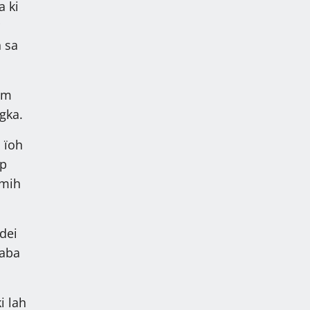
a ki
n sa
nem
ngka.
 ïoh
up
 mih
dei
haba
i lah