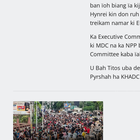
ban ïoh biang ïa kij
Hynrei kin don ruh 
treikam namar ki E
Ka Executive Comm
ki MDC na ka NPP 
Committee kaba ïa
U Bah Titos uba de
Pyrshah ha KHADC 
Ngin nym peit
ïeng ha la ka
Batskhem
Latest