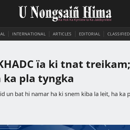
AL
INTERNATIONAL
ARTICLES
EDITORIAL
CLASSIFIED
KHADC ïa ki tnat treikam
a ka pla tyngka
id un bat hi namar ha ki snem kiba la leit, ha ka 