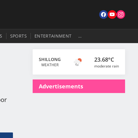
S
SPORTS
ENTERTAINMENT
…
23.68°C
SHILLONG
;
WEATHER
moderate rain
Advertisements
por