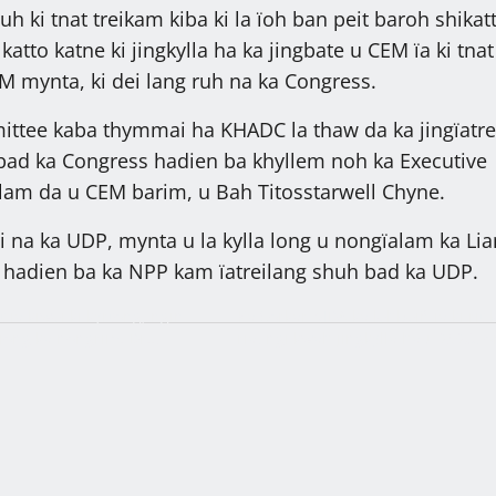
uh ki tnat treikam kiba ki la ïoh ban peit baroh shikatt
katto katne ki jingkylla ha ka jingbate u CEM ïa ki tnat
M mynta, ki dei lang ruh na ka Congress.
ittee kaba thymmai ha KHADC la thaw da ka jingïatre
bad ka Congress hadien ba khyllem noh ka Executive
lam da u CEM barim, u Bah Titosstarwell Chyne.
i na ka UDP, mynta u la kylla long u nongïalam ka Li
hadien ba ka NPP kam ïatreilang shuh bad ka UDP.
 ïa kiwei ki kyrtong, ngin
Ka Sorkar MDA ka lehbeiñ ïa ki rit k
 jong ka nongrim: Dr.
ria, ngi kwah jingkylla ha u 2028, o
paidbah