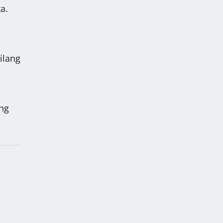
a.
ilang
ang
i
ng ki