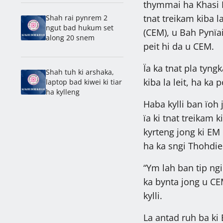
thymmai ha Khasi H
tnat treikam kiba 
Shah rai pynrem 2
ngut bad hukum set
(CEM), u Bah Pynïai
along 20 snem
peit hi da u CEM.
Ïa ka tnat pla tyn
Shah tuh ki arshaka,
kiba la leit, ha ka
laptop bad kiwei ki tiar
ha kylleng
Haba kylli ban ïoh
ïa ki tnat treikam
kyrteng jong ki EM 
ha ka sngi Thohdie
“Ym lah ban tip ng
ka bynta jong u CEM
kylli.
La antad ruh ba ki