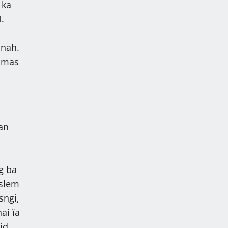
 ka
.
nnah.
homas
ban
g ba
 slem
sngi,
ai ïa
id