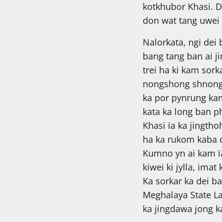
kotkhubor Khasi. D
don wat tang uwei r
Nalorkata, ngi dei 
bang tang ban ai j
trei ha ki kam sork
nongshong shnong k
ka por pynrung kam,
kata ka long ban p
Khasi ïa ka jingtho
ha ka rukom kaba d
Kumno yn ai kam ïa
kiwei ki jylla, ima
Ka sorkar ka dei b
Meghalaya State La
ka jingdawa jong k