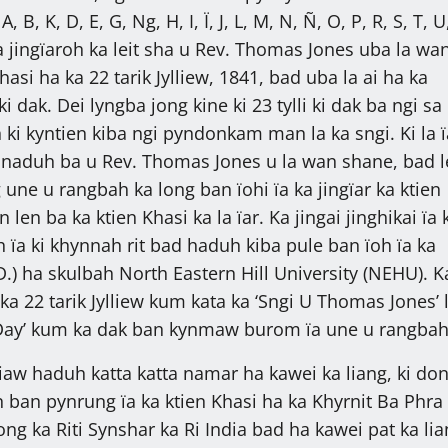
 B, K, D, E, G, Ng, H, I, Ï, J, L, M, N, Ñ, O, P, R, S, T, U
 jingïaroh ka leit sha u Rev. Thomas Jones uba la wa
hasi ha ka 22 tarik Jylliew, 1841, bad uba la ai ha ka
ki dak. Dei lyngba jong kine ki 23 tylli ki dak ba ngi sa
 ki kyntien kiba ngi pyndonkam man la ka sngi. Ki la ï
em naduh ba u Rev. Thomas Jones u la wan shane, bad 
une u rangbah ka long ban ïohi ïa ka jingïar ka ktien
len ba ka ktien Khasi ka la ïar. Ka jingai jinghikai ïa 
 ïa ki khynnah rit bad haduh kiba pule ban ïoh ïa ka
.) ha skulbah North Eastern Hill University (NEHU). K
 ka 22 tarik Jylliew kum kata ka ‘Sngi U Thomas Jones’ 
Day’ kum ka dak ban kynmaw burom ïa une u rangbah
iaw haduh katta katta namar ha kawei ka liang, ki don
 ban pynrung ïa ka ktien Khasi ha ka Khyrnit Ba Phra
ong ka Riti Synshar ka Ri India bad ha kawei pat ka lia