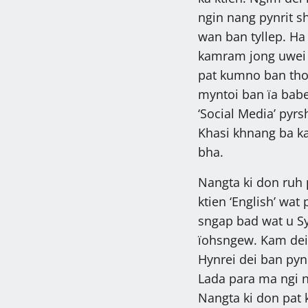
ngin nang pynrit sh
wan ban tyllep. Ha 
kamram jong uwei p
pat kumno ban thoh
myntoi ban ïa babe
‘Social Media’ pyr
Khasi khnang ba ka
bha.
Nangta ki don ruh 
ktien ‘English’ wa
sngap bad wat u S
ïohsngew. Kam dei 
Hynrei dei ban pyn
Lada para ma ngi n
Nangta ki don pat k