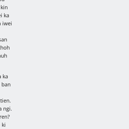
 kin
i ka
 iwei
san
thoh
huh
a ka
a ban
tien.
 ngi.
ren?
 ki