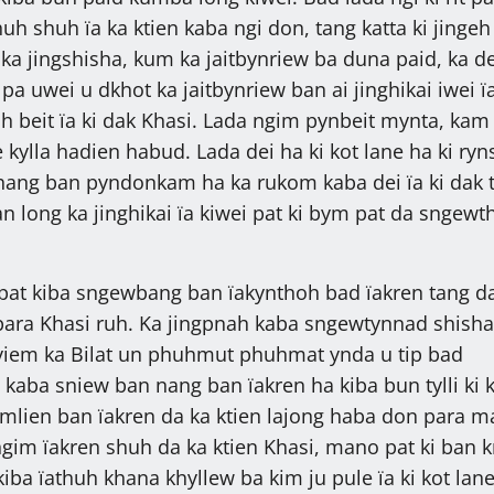
uh shuh ïa ka ktien kaba ngi don, tang katta ki jingeh
ka jingshisha, kum ka jaitbynriew ba duna paid, ka de
a uwei u dkhot ka jaitbynriew ban ai jinghikai iwei ïa
 beit ïa ki dak Khasi. Lada ngim pynbeit mynta, kam
 kylla hadien habud. Lada dei ha ki kot lane ha ki ryn
shang ban pyndonkam ha ka rukom kaba dei ïa ki dak 
n long ka jinghikai ïa kiwei pat ki bym pat da sngewt
pat kiba sngewbang ban ïakynthoh bad ïakren tang d
t para Khasi ruh. Ka jingpnah kaba sngewtynnad shish
yiem ka Bilat un phuhmut phuhmat ynda u tip bad
kaba sniew ban nang ban ïakren ha kiba bun tylli ki k
mlien ban ïakren da ka ktien lajong haba don para ma
gim ïakren shuh da ka ktien Khasi, mano pat ki ban k
iba ïathuh khana khyllew ba kim ju pule ïa ki kot lane