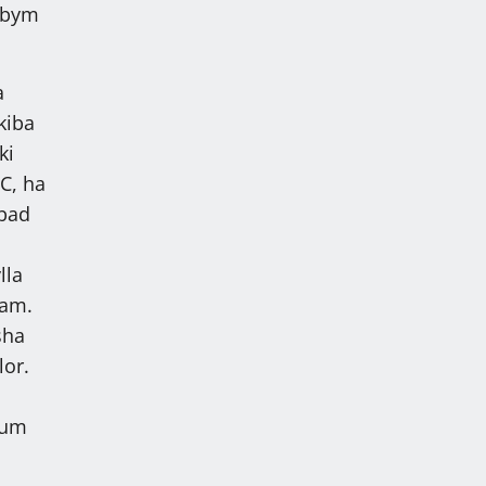
a bym
a
kiba
ki
C, ha
 bad
lla
jam.
sha
lor.
kum