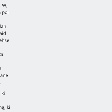
, W,
n poi
 lah
aid
lehse
ka
a
lane
.
 ki
ng, ki