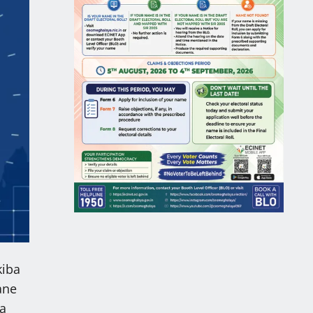
kiba
ane
ïa