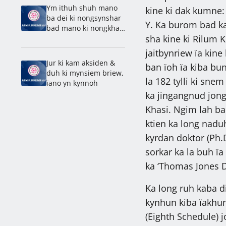
Ym ithuh shuh mano
kine ki dak kumne: A,
ba dei ki nongsynshar
Y. Ka burom bad ka
bad mano ki nongkhaïi
sha kine ki Rilum K
haba la khleh jaktung
jaitbynriew ïa kine 
Jur ki kam aksiden &
ban ïoh ïa kiba bun
duh ki mynsiem briew,
la 182 tylli ki sn
ïano yn kynnoh
ka jingangnud jong 
Khasi. Ngim lah ban 
ktien ka long naduh
kyrdan doktor (Ph.D
sorkar ka la buh ïa
ka ‘Thomas Jones 
Ka long ruh kaba d
kynhun kiba ïakhun
(Eighth Schedule) j