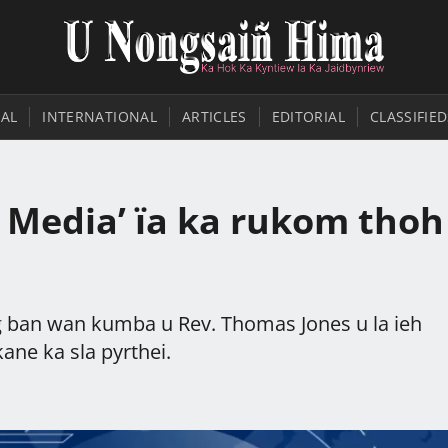
AL
INTERNATIONAL
ARTICLES
EDITORIAL
CLASSIFIED
l Media’ ïa ka rukom thoh
ng ban wan kumba u Rev. Thomas Jones u la ieh
kane ka sla pyrthei.