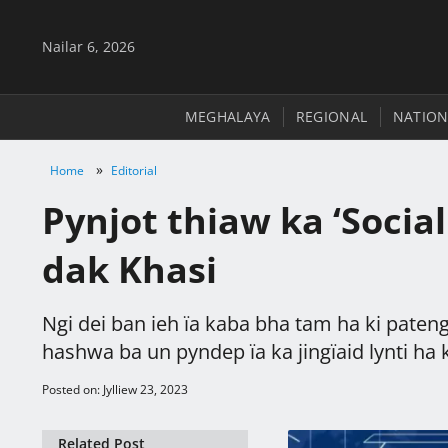
Nailar 6, 2026
MEGHALAYA
REGIONAL
NATION
»
Home
Editorial
Pynjot thiaw ka ‘Socia
dak Khasi
Ngi dei ban ieh ïa kaba bha tam ha ki pate
hashwa ba un pyndep ïa ka jingïaid lynti ha 
Posted on: Jylliew 23, 2023
Related Post