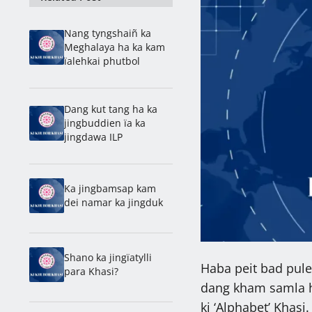
Nang tyngshaiñ ka
Meghalaya ha ka kam
ïalehkai phutbol
Dang kut tang ha ka
jingbuddien ïa ka
jingdawa ILP
Ka jingbamsap kam
dei namar ka jingduk
Shano ka jingïatylli
Haba peit bad pule
para Khasi?
dang kham samla h
ki ‘Alphabet’ Khas