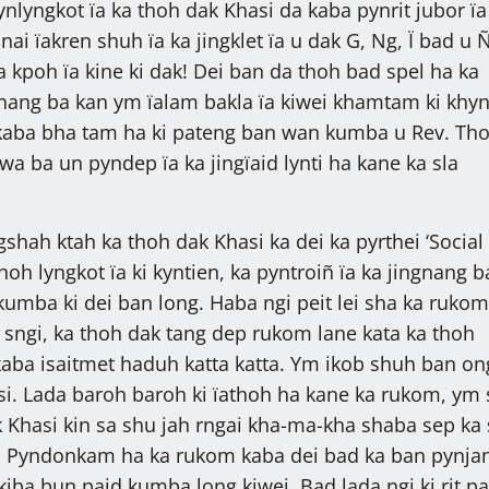
nlyngkot ïa ka thoh dak Khasi da kaba pynrit jubor ïa
ai ïakren shuh ïa ka jingklet ïa u dak G, Ng, Ï bad u Ñ
a kpoh ïa kine ki dak! Dei ban da thoh bad spel ha ka
nang ba kan ym ïalam bakla ïa kiwei khamtam ki khy
a kaba bha tam ha ki pateng ban wan kumba u Rev. T
wa ba un pyndep ïa ka jingïaid lynti ha kane ka sla
ingshah ktah ka thoh dak Khasi ka dei ka pyrthei ‘Social
oh lyngkot ïa ki kyntien, ka pyntroiñ ïa ka jingnang 
 kumba ki dei ban long. Haba ngi peit lei sha ka rukom
i sngi, ka thoh dak tang dep rukom lane kata ka thoh
g kaba isaitmet haduh katta katta. Ym ikob shuh ban on
asi. Lada baroh baroh ki ïathoh ha kane ka rukom, ym
k Khasi kin sa shu jah rngai kha-ma-kha shaba sep ka 
. Pyndonkam ha ka rukom kaba dei bad ka ban pynjan
kiba bun paid kumba long kiwei. Bad lada ngi ki rit pa