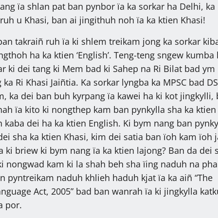
ang ïa shlan pat ban pynbor ïa ka sorkar ha Delhi, k
uh u Khasi, ban ai jingithuh noh ïa ka ktien Khasi!
ban takraiñ ruh ïa ki shlem treikam jong ka sorkar kib
ingthoh ha ka ktien ‘English’. Teng-teng sngew kumba 
ar ki dei tang ki Mem bad ki Sahep na Ri Bilat bad ym 
a Ri Khasi Jaiñtia. Ka sorkar lyngba ka MPSC bad DS
 ka dei ban buh kyrpang ïa kawei ha ki kot jingkylli,
hah ïa kito ki nongthep kam ban pynkylla sha ka ktien
h kaba dei ha ka ktien English. Ki bym nang ban pynky
ei sha ka ktien Khasi, kim dei satia ban ïoh kam ïoh 
 ki briew ki bym nang ïa ka ktien lajong? Ban da dei 
t ki nongwad kam ki la shah beh sha ïing naduh na pha
an pyntreikam naduh khlieh haduh kjat ïa ka aiñ “The
nguage Act, 2005” bad ban wanrah ïa ki jingkylla kat
a por.