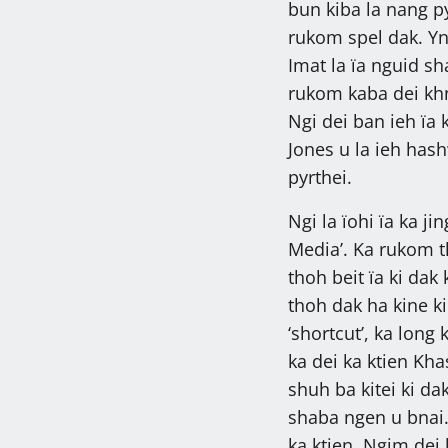
bun kiba la nang py
rukom spel dak. Ynn
Imat la ïa nguid sh
rukom kaba dei kh
Ngi dei ban ieh ï
Jones u la ieh hash
pyrthei.
Ngi la ïohi ïa ka j
Media’. Ka rukom th
thoh beit ïa ki dak
thoh dak ha kine k
‘shortcut’, ka lon
ka dei ka ktien Kh
shuh ba kitei ki da
shaba ngen u bnai
ka ktien. Ngim dei 