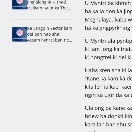
jingïalang ïa ki tnad
U Myntri ba khmih ï
treikam halor ka Them
ba ka la don ka jing
Ïew Mawlong: Dhar
Meghalaya, kaba wa
ha ka jingpyrkhing 
Ka Langpih Sector kam
dei ban hap sha
Assam hynrei ban neh
U Myntri ula pyntip
ha Meghalaya: Synjuk
ki jam jong ka tnat
ki nongtrei ki dei k
Haba kren sha ki l
“Kane ka kam ka de
kila leh ïa kaei ka
ngin sa ujor da ka 
Ula ong ba kane ka
briew ba donkti kin
kam lah ban shu sn