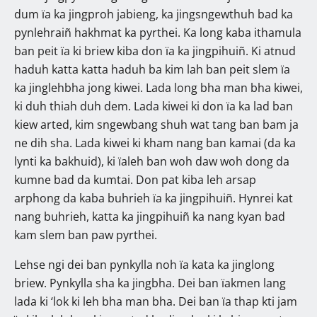
dum ïa ka jingproh jabieng, ka jingsngewthuh bad ka
pynlehraiñ hakhmat ka pyrthei. Ka long kaba ithamula
ban peit ïa ki briew kiba don ïa ka jingpihuiñ. Ki atnud
haduh katta katta haduh ba kim lah ban peit slem ïa
ka jinglehbha jong kiwei. Lada long bha man bha kiwei,
ki duh thiah duh dem. Lada kiwei ki don ïa ka lad ban
kiew arted, kim sngewbang shuh wat tang ban bam ja
ne dih sha. Lada kiwei ki kham nang ban kamai (da ka
lynti ka bakhuid), ki ïaleh ban woh daw woh dong da
kumne bad da kumtai. Don pat kiba leh arsap
arphong da kaba buhrieh ïa ka jingpihuiñ. Hynrei kat
nang buhrieh, katta ka jingpihuiñ ka nang kyan bad
kam slem ban paw pyrthei.
Lehse ngi dei ban pynkylla noh ïa kata ka jinglong
briew. Pynkylla sha ka jingbha. Dei ban ïakmen lang
lada ki ‘lok ki leh bha man bha. Dei ban ïa thap kti jam