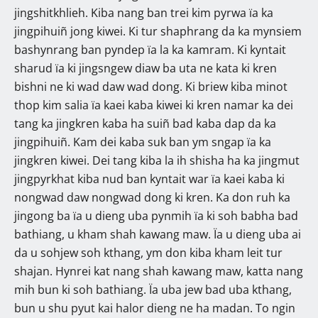
jingshitkhlieh. Kiba nang ban trei kim pyrwa ïa ka
jingpihuiñ jong kiwei. Ki tur shaphrang da ka mynsiem
bashynrang ban pyndep ïa la ka kamram. Ki kyntait
sharud ïa ki jingsngew diaw ba uta ne kata ki kren
bishni ne ki wad daw wad dong. Ki briew kiba minot
thop kim salia ïa kaei kaba kiwei ki kren namar ka dei
tang ka jingkren kaba ha suiñ bad kaba dap da ka
jingpihuiñ. Kam dei kaba suk ban ym sngap ïa ka
jingkren kiwei. Dei tang kiba la ih shisha ha ka jingmut
jingpyrkhat kiba nud ban kyntait war ïa kaei kaba ki
nongwad daw nongwad dong ki kren. Ka don ruh ka
jingong ba ïa u dieng uba pynmih ïa ki soh babha bad
bathiang, u kham shah kawang maw. Ïa u dieng uba ai
da u sohjew soh kthang, ym don kiba kham leit tur
shajan. Hynrei kat nang shah kawang maw, katta nang
mih bun ki soh bathiang. Ïa uba jew bad uba kthang,
bun u shu pyut kai halor dieng ne ha madan. To ngin