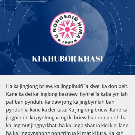
Ha ka jinglong briew, ka jingpihuiñ ïa kiwei ka don beit.
Kane ka dei ka jinglong basniew, hynrei ïa kaba ym lah
pat ban pynduh. Ka daw jong ka jingbymlah ban
pynduh ïa kane ka dei kata: Ka jinglong briew. Kane ka
jingpihuiñ ka pynlong ïa ngi ki briew ban duna noh ha
ka jingmut jingpyrkhat, ha ka jingbishar ïa kiei kiei lane
ha ka jingpynshong nongrim ïa ki mat ki jura. Ka kah