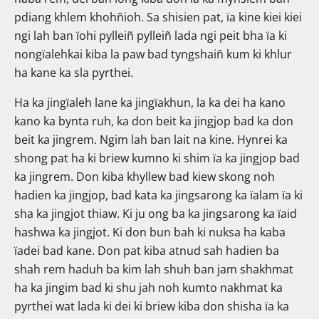
pdiang khlem khohñioh. Sa shisien pat, ïa kine kiei kiei
ngi lah ban ïohi pylleiñ pylleiñ lada ngi peit bha ïa ki
nongïalehkai kiba la paw bad tyngshaiñ kum ki khlur
ha kane ka sla pyrthei.
Ha ka jingïaleh lane ka jingïakhun, la ka dei ha kano
kano ka bynta ruh, ka don beit ka jingjop bad ka don
beit ka jingrem. Ngim lah ban lait na kine. Hynrei ka
shong pat ha ki briew kumno ki shim ïa ka jingjop bad
ka jingrem. Don kiba khyllew bad kiew skong noh
hadien ka jingjop, bad kata ka jingsarong ka ïalam ïa ki
sha ka jingjot thiaw. Ki ju ong ba ka jingsarong ka ïaid
hashwa ka jingjot. Ki don bun bah ki nuksa ha kaba
ïadei bad kane. Don pat kiba atnud sah hadien ba
shah rem haduh ba kim lah shuh ban jam shakhmat
ha ka jingim bad ki shu jah noh kumto nakhmat ka
pyrthei wat lada ki dei ki briew kiba don shisha ïa ka