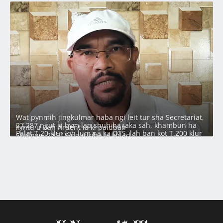
Latest
Wat pynmih jingkulmar haba ngi leit tur sha Secretariat,
27,287 ngut ki bym lap shuh ha jaka sah, khambun ha
kyntu u Bah Ardent ïa ki paidbah
Palat T.20 klur ïoh lum na ka OTS, lah ban kot T.200 klur
Shillong, 27,319 ngut kiba la khlad
Dawa ki nongdie madan Laitumkhrah ban ai jaka ha Ïew
hashuwa ka 31 tarik, ong u Symbud Myntri Rangbah
Mynta u bnai yn lum jingïalang ïa ki tnad treikam halor
Shillong, kyntait ban leit sha Brightwell
Ka Langpih Sector kam dei ban hap sha Assam hynrei
ka Them Ïew Mawlong: Dhar
ban neh ha Meghalaya: Synjuk