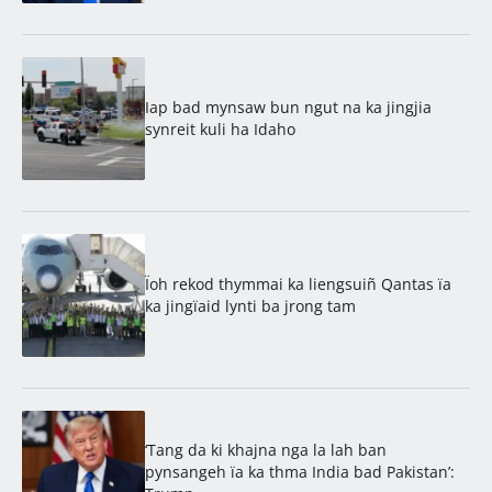
Iap bad mynsaw bun ngut na ka jingjia
synreit kuli ha Idaho
Ïoh rekod thymmai ka liengsuiñ Qantas ïa
ka jingïaid lynti ba jrong tam
‘Tang da ki khajna nga la lah ban
pynsangeh ïa ka thma India bad Pakistan’: