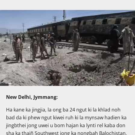
New Delhi, Jymmang:
Ha kane ka jingjia, la ong ba 24 ngut ki la khlad noh
bad da ki phew ngut kiwei ruh ki la mynsaw hadien ka
jingbthei jong uwei u bom hajan ka lynti rel kaba don
sha ka thaiñ Southwest jong ka nongbah Balochistan,